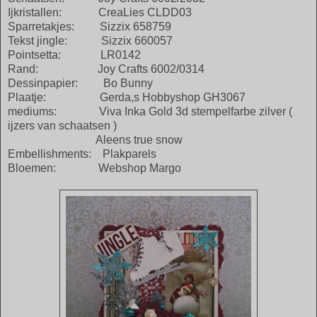
Ijkristallen: CreaLies CLDD03
Sparretakjes: Sizzix 658759
Tekst jingle: Sizzix 660057
Pointsetta: LR0142
Rand: Joy Crafts 6002/0314
Dessinpapier: Bo Bunny
Plaatje: Gerda,s Hobbyshop GH3067
mediums: Viva Inka Gold 3d stempelfarbe zilver (
ijzers van schaatsen )
Aleens true snow
Embellishments: Plakparels
Bloemen: Webshop Margo